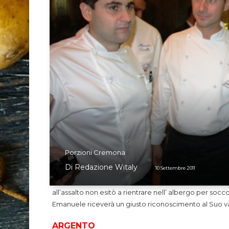
Porzioni Cremona
Di
Redazione Witaly
10 Settembre 2011
all’assalto non esitò a rientrare nell’ albergo per soc
Emanuele riceverà un giusto riconoscimento al Suo v
ARGENTO