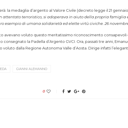
erà: la medaglia d’argento al Valore Civile (decreto legge il 21 gennai
attentato terroristico, si adoperava in aiuto della propria famiglia e
iaro esempio di umana solidarietà ed elette virtù civiche. 26 novemb
ito avevano voluto questo meritatissimo riconoscimento consapevoli del
nno consegnato la Padella d’Argento GVCI. Ora, passati tre anni, Emanu
o voluto dalla Regione Autonoma Valle d’Aosta. Dirige infatti l’elegant
REDA
GIANNI ALEMANNO
0