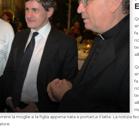
Qu
si
fa
ri
te
al
Qu
si
fa
ri
te
al
Ha
correre la moglie e la figlia appena nata e portarLe il latte. La notizi
alore.