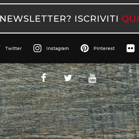
NEWSLETTER? ISCRIVITI
QU
Twitter
Instagram
Pinterest
ita Iva 10890471005 Witaly è registrata presso il Tribunale di Roma 