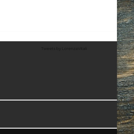
Tweets by LorenzaVitali
I