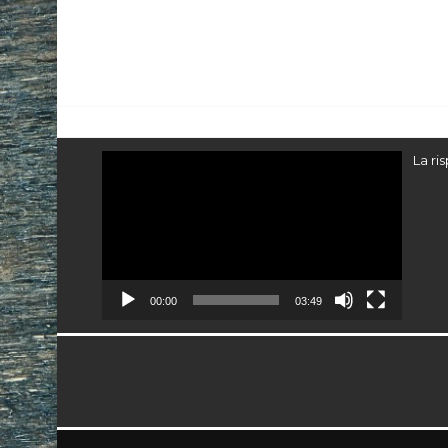
Video
La ri
Player
00:00
03:49