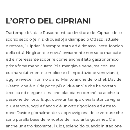
L’ORTO DEL CIPRIANI
Dai tempi di Natale Rusconi, mitico direttore del Cipriani dello
scorso secolo (e inizi di questo) a Giampaolo Ottazzi, attuale
direttore, il Cipriani è sempre stato ed è rimasto l’hotel iconico
della città. Negli anni le novità ovviamente non sono mancate
ed è interessante scoprire come anche il lato gastronomico
prima forse meno curato (ci si mangiava bene, ma con una
cucina volutamente semplice e di impostazione veneziana),
oggi è invece in primo piano. Merito anche dello chef, Davide
Bisetto, che è qui da poco più di due anni e che ha portato
tecnica ed eleganza, ma che plaudiamo perchè ha anche la
passione dell’orto. E qui, dove un tempo c’era la storica vigna
di Casanova, oggi a fianco c’è un orto rigoglioso ed esteso
dove Davide giornalmente si approvvigiona delle verdure che
sono poi alla base delle ricette del ristorante gourmet. C’è
anche un altro ristorante, il Cips, splendido quando in stagione