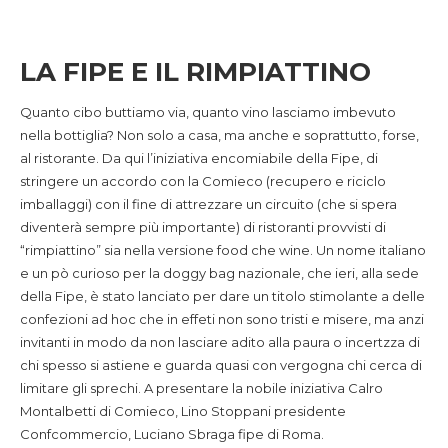
LA FIPE E IL RIMPIATTINO
Quanto cibo buttiamo via, quanto vino lasciamo imbevuto
nella bottiglia? Non solo a casa, ma anche e soprattutto, forse,
al ristorante. Da qui l’iniziativa encomiabile della Fipe, di
stringere un accordo con la Comieco (recupero e riciclo
imballaggi) con il fine di attrezzare un circuito (che si spera
diventerà sempre più importante) di ristoranti provvisti di
“rimpiattino” sia nella versione food che wine. Un nome italiano
e un pò curioso per la doggy bag nazionale, che ieri, alla sede
della Fipe, è stato lanciato per dare un titolo stimolante a delle
confezioni ad hoc che in effeti non sono tristi e misere, ma anzi
invitanti in modo da non lasciare adito alla paura o incertzza di
chi spesso si astiene e guarda quasi con vergogna chi cerca di
limitare gli sprechi. A presentare la nobile iniziativa Calro
Montalbetti di Comieco, Lino Stoppani presidente
Confcommercio, Luciano Sbraga fipe di Roma.