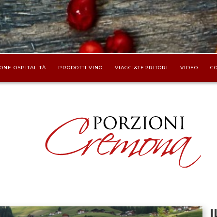
ONE OSPITALITÀ
PRODOTTI VINO
VIAGGI&TERRITORI
VIDEO
CO
I