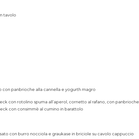
un tavolo
o con panbrioche alla cannella e yogurth magro
peck con rotolino spuma all’aperol, cornetto al rafano, con panbrioch
peck con consimmè al cumino in barattolo
ato con burro nocciola e graukase in briciole su cavolo cappuccio