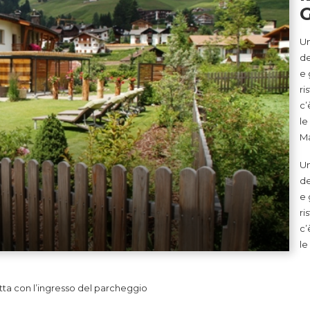
Un
de
e 
ri
c’
le
Ma
Un
de
e 
ri
c’
le
tta con l’ingresso del parcheggio