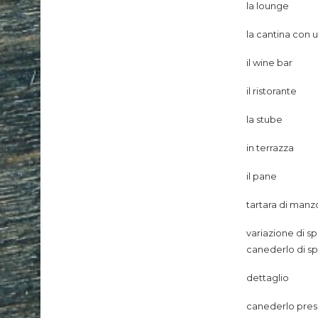
la lounge
la cantina con 
il wine bar
il ristorante
la stube
in terrazza
il pane
tartara di manz
variazione di s
canederlo di s
dettaglio
canederlo press