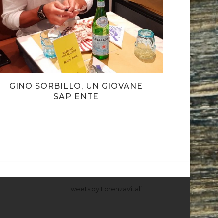
GINO SORBILLO, UN GIOVANE
COMPLICA
SAPIENTE
Tweets by LorenzaVitali