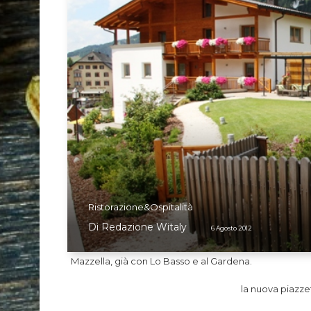
Ristorazione&Ospitalità
Di
Redazione Witaly
6 Agosto 2012
Mazzella, già con Lo Basso e al Gardena.
la nuova piazze