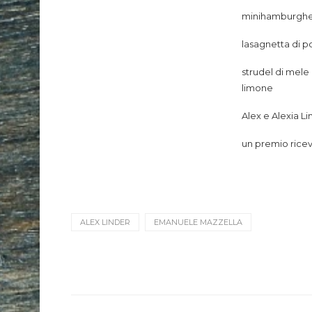
minihamburgh
lasagnetta di p
strudel di mele
limone
Alex e Alexia Li
un premio rice
ALEX LINDER
EMANUELE MAZZELLA