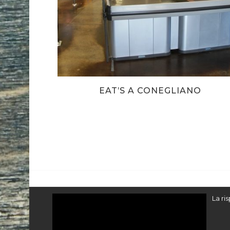
EAT’S A CONEGLIANO
Video
La ri
Player