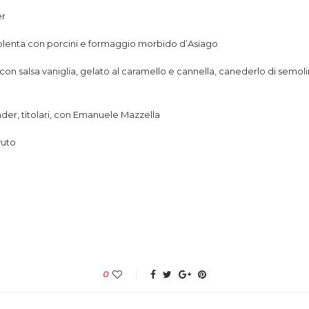
er
olenta con porcini e formaggio morbido d’Asiago
 con salsa vaniglia, gelato al caramello e cannella, canederlo di semol
nder, titolari, con Emanuele Mazzella
vuto
0