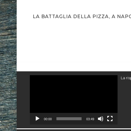
O
LA BATTAGLIA DELLA PIZZA, A NAP
Video
La ri
Player
00:00
03:49