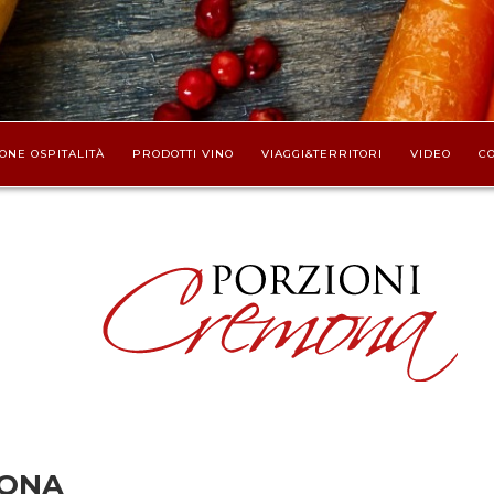
ONE OSPITALITÀ
PRODOTTI VINO
VIAGGI&TERRITORI
VIDEO
CO
RONA