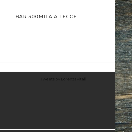
BAR 300MILA A LECCE
Tweets by LorenzaVitali
PIE