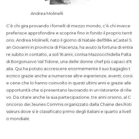
Andrea Molinelli
C’è chi gira provando i fornelli di mezzo mondo, c’è chi invece
preferisce approfondire e scoprire fino in fondo il proprio territ
orio. Andrea Molinelli, nato il giorno di Natale del1984 aCastel S
an Giovanni in provincia di Piacenza, ha avuto la fortuna di entra
re subito in contatto, a soli 16 anni, conIsa Mazzocchidella Palta
di Borgonuovo Val Tidone, una delle donne chef più capaci d’It
alia. Qui ha potuto accrescere enormemente il suo bagaglio t
ecnico grazie anche a numerose altre esperienze, eventi, corsi
e cene che lo hanno coinvolto in questi ultimi anni e grazie alle
opportunità che si presentano lavorando in un ristorante di rilie
vo. Da citare anche la sua partecipazione, tre anni orsono, al C
oncorso dei Jeunes Commis organizzato dalla Chaine des Roti
ssieurs dove si è classificato primo degli italiani e quarto a livell
o mondiale.