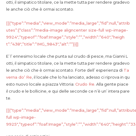
otti, il simpatico titolare, ce la mette tutta per rendere gradevo
le anche ciò che è ormai scontato.
[[{“type”:”media”,”view_mode”:”media_large”,”fid”:null,”attrib
utes”:{“class”:”media-image aligncenter size-full wp-image-
9924″,”typeof”:”foaf:Image”,”style”:””,”width”:”640″,”heigh
t”:”438″,”title”:”IMG_9843″,”alt”:””}}]]
E’ l’ ennesimo locale che punta sul crudo di pesce, ma Gianni L
otti, il simpatico titolare, ce la mette tutta per rendere gradevo
le anche ciò che è ormai scontato.
Forte dell’ esperienza di
Ta
verna do’ Re
, il locale che lo ha lanciato, adesso ci riprova in qu
esto nuovo locale a piazza Vittoria:
Crudo Re
. Alla gente piace
il crudo e le bollicine, e qui delle seconde ce n’è un’ intera pare
te.
[[{“type”:”media”,”view_mode”:”media_large”,”fid”:null,”attribut
full wp-image-
9925″,”typeof”:”foaf:Image”,”style”:””,”width”:”640″,”height”:”334″,