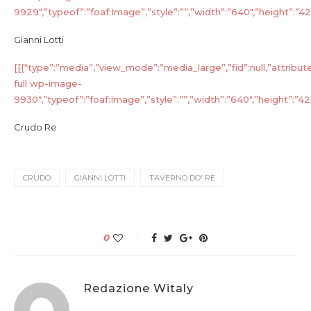
9929″,”typeof”:”foaf:Image”,”style”:””,”width”:”640″,”height”:”427″
Gianni Lotti
[[{“type”:”media”,”view_mode”:”media_large”,”fid”:null,”attribut
full wp-image-
9930″,”typeof”:”foaf:Image”,”style”:””,”width”:”640″,”height”:”427″
Crudo Re
CRUDO
GIANNI LOTTI
TAVERNO DO' RE
0
Redazione Witaly