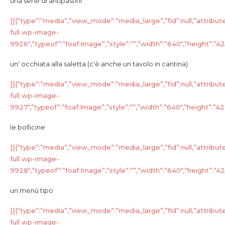
una serie di antipastini
[[{“type”:”media”,”view_mode”:”media_large”,”fid”:null,”attribut
full wp-image-
9926″,”typeof”:”foaf:Image”,”style”:””,”width”:”640″,”height”:”427″
un' occhiata alla saletta (c'è anche un tavolo in cantina)
[[{“type”:”media”,”view_mode”:”media_large”,”fid”:null,”attribut
full wp-image-
9927″,”typeof”:”foaf:Image”,”style”:””,”width”:”640″,”height”:”427″
le bollicine
[[{“type”:”media”,”view_mode”:”media_large”,”fid”:null,”attribut
full wp-image-
9928″,”typeof”:”foaf:Image”,”style”:””,”width”:”640″,”height”:”427″
un menù tipo
[[{“type”:”media”,”view_mode”:”media_large”,”fid”:null,”attribut
full wp-image-