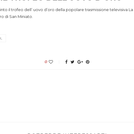
into il trofeo dell’ uovo d’oro della popolare trasmissione televisiva L
o di San Miniato.
OL
0