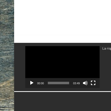
Video
La ri
Player
00:00
03:49