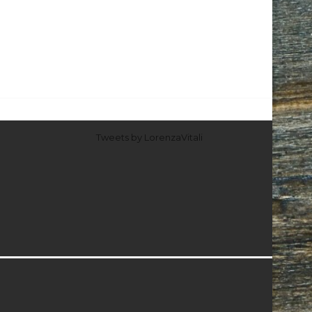
Tweets by LorenzaVitali
I