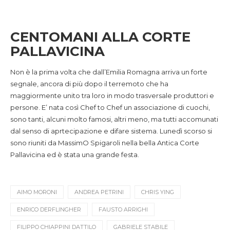
CENTOMANI ALLA CORTE
PALLAVICINA
Non è la prima volta che dall’Emilia Romagna arriva un forte
segnale, ancora di più dopo il terremoto che ha
maggiormente unito tra loro in modo trasversale produttori e
persone. E’ nata così Chef to Chef un associazione di cuochi,
sono tanti, alcuni molto famosi, altri meno, ma tutti accomunati
dal senso di aprtecipazione e difare sistema. Lunedì scorso si
sono riuniti da MassimO Spigaroli nella bella Antica Corte
Pallavicina ed è stata una grande festa.
AIMO MORONI
ANDREA PETRINI
CHRIS YING
ENRICO DERFLINGHER
FAUSTO ARRIGHI
FILIPPO CHIAPPINI DATTILO
GABRIELE STABILE