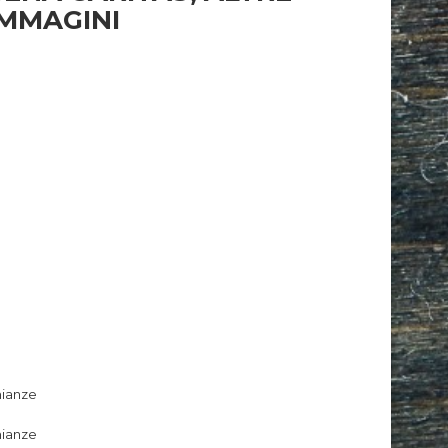
IMMAGINI
hef
nianze
nianze