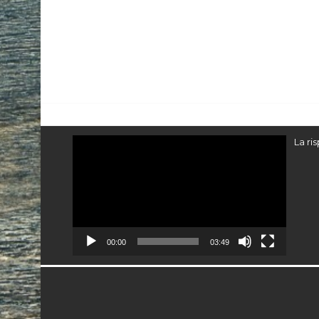
Video
La ri
Player
00:00
03:49