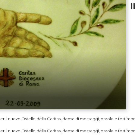
 disegno realizzato dal vivo con salse alimentari colorate dallo c
Stefano Marinucci
er il nuovo Ostello della Caritas, densa di messaggi, parole e testimo
er il nuovo Ostello della Caritas, densa di messaggi, parole e testimo