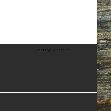
Tweets by LorenzaVitali
I