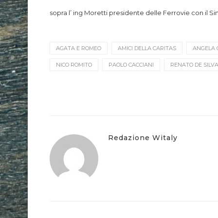
sopra l’ ing Moretti presidente delle Ferrovie con il S
AGATA E ROMEO
AMICI DELLA CARITAS
ANGELA 
NICO ROMITO
PAOLO CACCIANI
RENATO DE SILV
Redazione Witaly