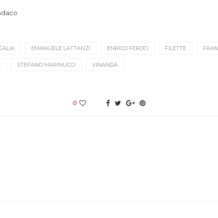
indaco
GALIA
EMANUELE LATTANZI
ENRICO FEROCI
FILETTE
FRAN
A
STEFANO MARINUCCI
VINANDA
0