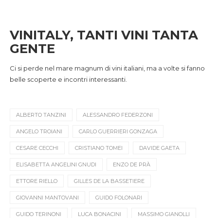
VINITALY, TANTI VINI TANTA
GENTE
Ci si perde nel mare magnum di vini italiani, ma a volte si fanno
belle scoperte e incontri interessanti.
ALBERTO TANZINI
ALESSANDRO FEDERZONI
ANGELO TROIANI
CARLO GUERRIERI GONZAGA
CESARE CECCHI
CRISTIANO TOMEI
DAVIDE GAETA
ELISABETTA ANGELINI GNUDI
ENZO DE PRÀ
ETTORE RIELLO
GILLES DE LA BASSETIERE
GIOVANNI MANTOVANI
GUIDO FOLONARI
GUIDO TERINONI
LUCA BONACINI
MASSIMO GIANOLLI