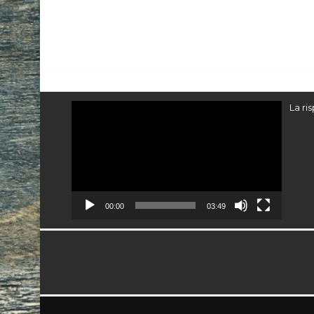
Video
La ri
Player
00:00
03:49