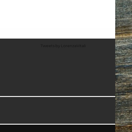
Tweets by LorenzaVitali
I