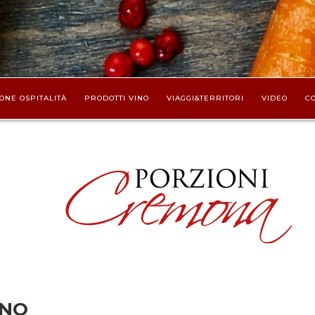
ONE OSPITALITÀ
PRODOTTI VINO
VIAGGI&TERRITORI
VIDEO
CO
ANO