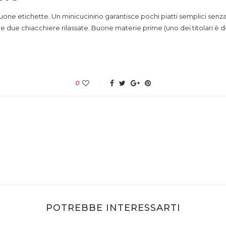
one etichette. Un minicucinino garantisce pochi piatti semplici senz
are due chiacchiere rilassate. Buone materie prime (uno dei titolari è 
0
POTREBBE INTERESSARTI