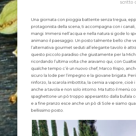
scritto
Una giornata con pioggia battente senza tregua, eppur
protagonista della scena, ti accompagna con i canali, gl
mangi. Immersi nell’acqua e nella natura si gode lo s
animano il paesaggio. Un posto talmente bello che ve
l’alternativa gourmet seduti all’elegante tavolo è attr
questo piccolo paradiso che giustamente per la Micheli
ricordando l’ultima volta che aravamo qui, con Gualtier
qualche tempo c’è un nuovo chef, Marco Rispo, anche l
sicuro la lode per l’impegno e la giovane brigata. Però 
rinforzo, la scarola imbottita, la cernia a vapore, cioè
anche a tavola e non solo intorno. Ma tutto il menù c
spaghettone un pò troppo appesantito dalla bufala con
e a fine pranzo esce anche un pò di Sole e siamo qua
bellissimo posto.