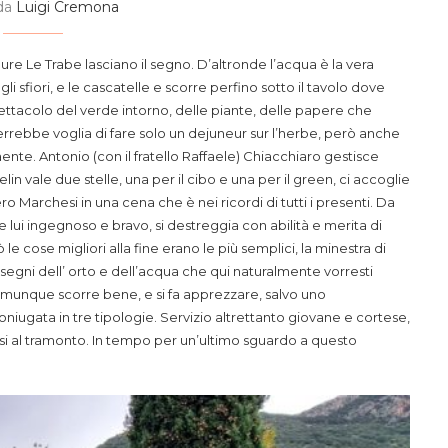
 da
Luigi Cremona
e Le Trabe lasciano il segno. D’altronde l’acqua è la vera
i sfiori, e le cascatelle e scorre perfino sotto il tavolo dove
pettacolo del verde intorno, delle piante, delle papere che
rrebbe voglia di fare solo un dejuneur sur l’herbe, però anche
aente. Antonio (con il fratello Raffaele) Chiacchiaro gestisce
n vale due stelle, una per il cibo e una per il green, ci accoglie
o Marchesi in una cena che è nei ricordi di tutti i presenti. Da
ui ingegnoso e bravo, si destreggia con abilità e merita di
le cose migliori alla fine erano le più semplici, la minestra di
 i segni dell’ orto e dell’acqua che qui naturalmente vorresti
omunque scorre bene, e si fa apprezzare, salvo uno
iugata in tre tipologie. Servizio altrettanto giovane e cortese,
si al tramonto. In tempo per un’ultimo sguardo a questo