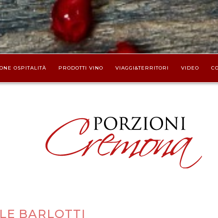
ONE OSPITALITÀ
PRODOTTI VINO
VIAGGI&TERRITORI
VIDEO
CO
LE BARLOTTI