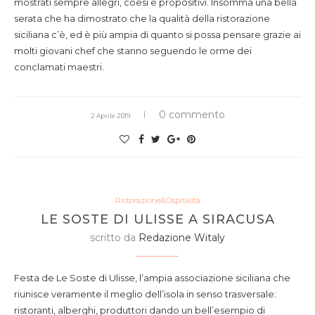
mostrati sempre allegri, coesi e propositivi. Insomma una bella
serata che ha dimostrato che la qualità della ristorazione
siciliana c’è, ed è più ampia di quanto si possa pensare grazie ai
molti giovani chef che stanno seguendo le orme dei
conclamati maestri.
0 commento
2 Aprile 2019
Ristorazione&Ospitalità
LE SOSTE DI ULISSE A SIRACUSA
scritto da
Redazione Witaly
Festa de Le Soste di Ulisse, l’ampia associazione siciliana che
riunisce veramente il meglio dell’isola in senso trasversale:
ristoranti, alberghi, produttori dando un bell’esempio di