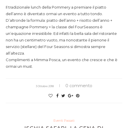
Il tradizionale lunch della Pommery a premiare il piatto
dell’anno è diventato ormai un evento a tutto tondo.
D’altronde la formula: piatto dell’anno + risotto dell’anno +
champagne Pommery + la classe del FourSeasons è
un’equazione irresistibile. Ed infatti la bella sala del ristorante
non ha un centimetro vuoto, ma nonostante il pienone il
servizio (stellare) del Four Seasons si dimostra sempre
all’altezza.
Complimenti a Mimma Posca, un evento che cresce e che è
ormai un must.
0 commento
3 Ottobre 2018
Eventi Passati