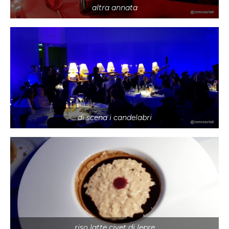
altra annata
di scena i candelabri
riso latte civet di lepre