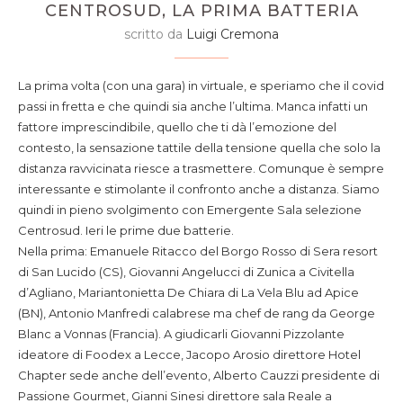
CENTROSUD, LA PRIMA BATTERIA
scritto da
Luigi Cremona
La prima volta (con una gara) in virtuale, e speriamo che il covid
passi in fretta e che quindi sia anche l’ultima. Manca infatti un
fattore imprescindibile, quello che ti dà l’emozione del
contesto, la sensazione tattile della tensione quella che solo la
distanza ravvicinata riesce a trasmettere. Comunque è sempre
interessante e stimolante il confronto anche a distanza. Siamo
quindi in pieno svolgimento con Emergente Sala selezione
Centrosud. Ieri le prime due batterie.
Nella prima: Emanuele Ritacco del Borgo Rosso di Sera resort
di San Lucido (CS), Giovanni Angelucci di Zunica a Civitella
d’Agliano, Mariantonietta De Chiara di La Vela Blu ad Apice
(BN), Antonio Manfredi calabrese ma chef de rang da George
Blanc a Vonnas (Francia). A giudicarli Giovanni Pizzolante
ideatore di Foodex a Lecce, Jacopo Arosio direttore Hotel
Chapter sede anche dell’evento, Alberto Cauzzi presidente di
Passione Gourmet, Gianni Sinesi direttore sala Reale a