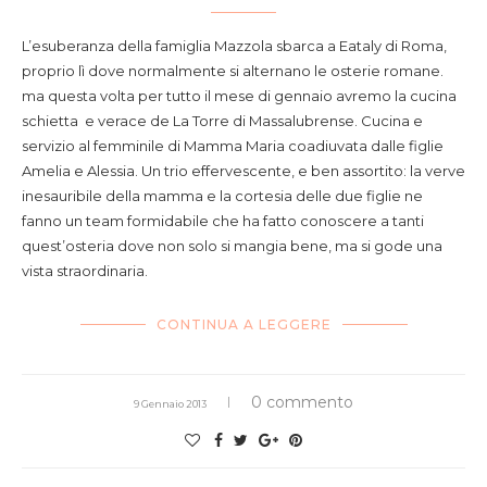
L’esuberanza della famiglia Mazzola sbarca a Eataly di Roma,
proprio lì dove normalmente si alternano le osterie romane.
ma questa volta per tutto il mese di gennaio avremo la cucina
schietta e verace de La Torre di Massalubrense. Cucina e
servizio al femminile di Mamma Maria coadiuvata dalle figlie
Amelia e Alessia. Un trio effervescente, e ben assortito: la verve
inesauribile della mamma e la cortesia delle due figlie ne
fanno un team formidabile che ha fatto conoscere a tanti
quest’osteria dove non solo si mangia bene, ma si gode una
vista straordinaria.
CONTINUA A LEGGERE
0 commento
9 Gennaio 2013