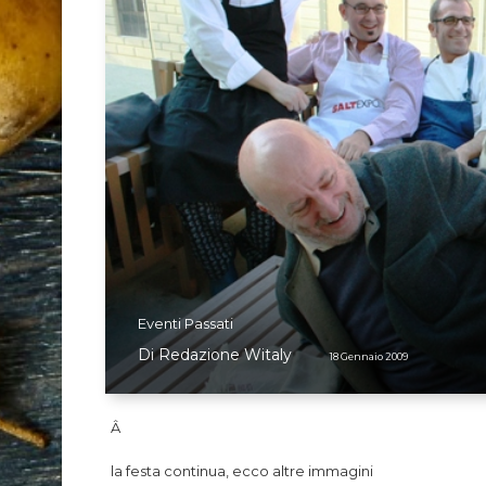
Eventi Passati
Di
Redazione Witaly
18 Gennaio 2009
Â
la festa continua, ecco altre immagini