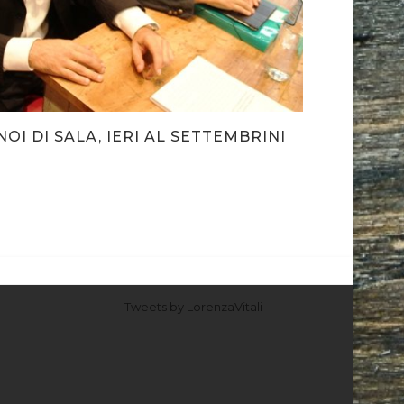
NOI DI SALA, IERI AL SETTEMBRINI
Tweets by LorenzaVitali