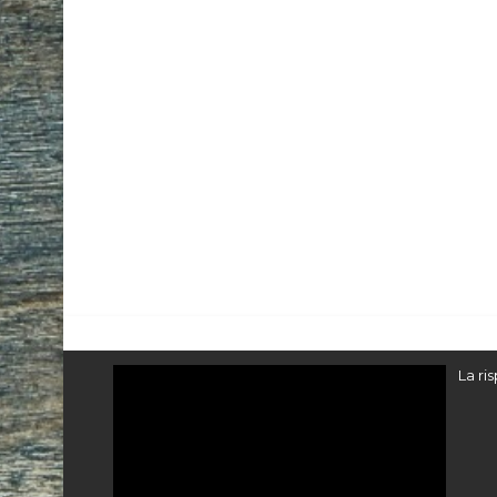
Video
La ri
Player