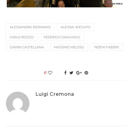
ALESSANDRO BERNARDI
ALESSIA XOCCATO
CARLO BOZZO
FEDERICO CARAVAGGI
GIANNI CASTELLANA
MASSIMO MELOSU
NOEMI FABBRI
0
Luigi Cremona