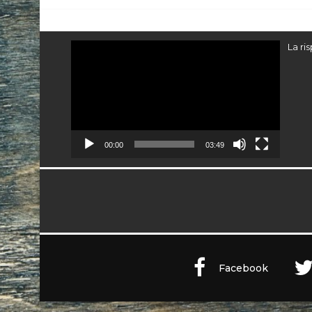
Video
La ri
Player
00:00
03:49
Facebook