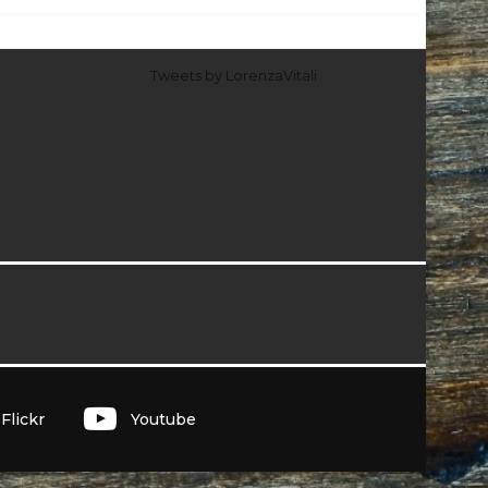
Tweets by LorenzaVitali
I
Flickr
Youtube