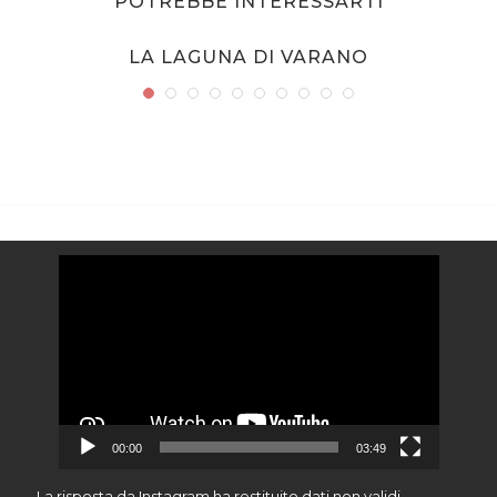
POTREBBE INTERESSARTI
LA LAGUNA DI VARANO
Video
Player
00:00
03:49
La risposta da Instagram ha restituito dati non validi.