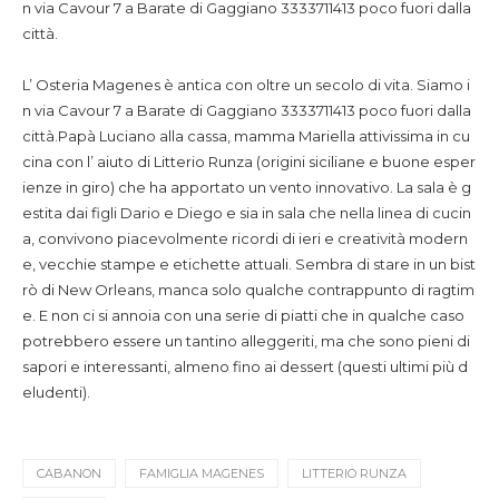
n via Cavour 7 a Barate di Gaggiano 3333711413 poco fuori dalla
città.
L’ Osteria Magenes è antica con oltre un secolo di vita. Siamo i
n via Cavour 7 a Barate di Gaggiano 3333711413 poco fuori dalla
città.
Papà Luciano alla cassa, mamma Mariella attivissima in cu
cina con l’ aiuto di Litterio Runza (origini siciliane e buone esper
ienze in giro) che ha apportato un vento innovativo. La sala è g
estita dai figli Dario e Diego e sia in sala che nella linea di cucin
a, convivono piacevolmente ricordi di ieri e creatività modern
e, vecchie stampe e etichette attuali. Sembra di stare in un bist
rò di New Orleans, manca solo qualche contrappunto di ragtim
e. E non ci si annoia con una serie di piatti che in qualche caso
potrebbero essere un tantino alleggeriti, ma che sono pieni di
sapori e interessanti, almeno fino ai dessert (questi ultimi più d
eludenti).
CABANON
FAMIGLIA MAGENES
LITTERIO RUNZA