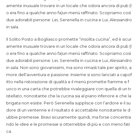
amente inusuale trovare in un locale che odora ancora di pub (l
o era fino a qualche anno fa)un menù raffinato. Scopriamo così
due adorabili persone: Lei, Serenella in cucina e Lui, Alessandro
in sala.
Il Solito Posto a Bogliasco promette “insolita cucina”, ed è sicur
amente inusuale trovare in un locale che odora ancora di pub (l
o era fino a qualche anno fa)un menù raffinato. Scopriamo così
due adorabili persone: Lei, Serenella in cucina e Lui, Alessandro
in sala.
Non sono giovanissimi, ma sono rimasti tale per spirito, a
more dell’avventura e passione. Insieme si sono lanciati a capof
itto nella ristorazione di qualità e il menù promette fiamme e f
uoco in una carta che potrebbe rivaleggiare con quella di un tr
istellato, nonostante che la cucina sia al piano inferiore e che la
brigata non esiste. Però Serenella supplisce con l’ardore e il su
dore di un ventenne e il risultato è accettabile nonostante le d
ubbie premesse. Bravi sicuramente quindi, ma forse concentra
ndo le idee e le promesse si otterrebbe di più e con meno fati
ca.