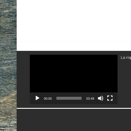
Video
La ri
Player
00:00
03:49