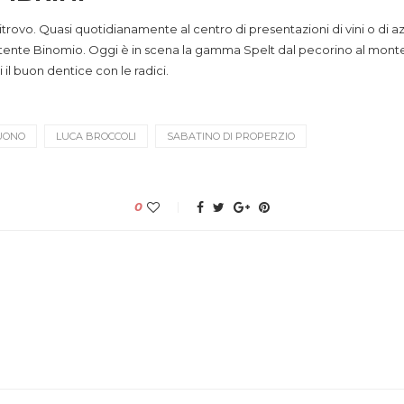
itrovo. Quasi quotidianamente al centro di presentazioni di vini o di a
tente Binomio. Oggi è in scena la gamma Spelt dal pecorino al montep
ti il buon dentice con le radici.
UONO
LUCA BROCCOLI
SABATINO DI PROPERZIO
0