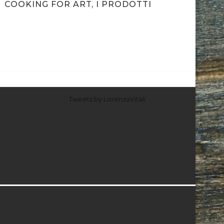
COOKING FOR ART, I PRODOTTI
LA SOL
Tweets by LorenzaVitali
I