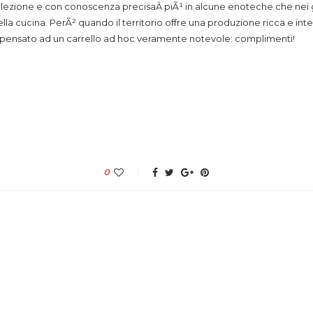
elezione e con conoscenza precisaÂ piÃ¹ in alcune enoteche che nei gra
la cucina. PerÃ² quando il territorio offre una produzione ricca e int
pensato ad un carrello ad hoc veramente notevole: complimenti!
0