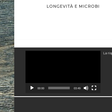
LONGEVITÀ E MICROBI
Video
La ri
Player
00:00
03:49