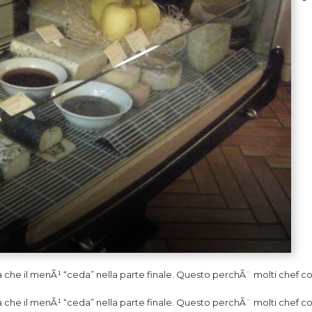
i formaggi di Bracali (uno dei tre livelli)
a che il menÃ¹ “ceda” nella parte finale. Questo perchÃ¨ molti chef con
a che il menÃ¹ “ceda” nella parte finale. Questo perchÃ¨ molti chef co