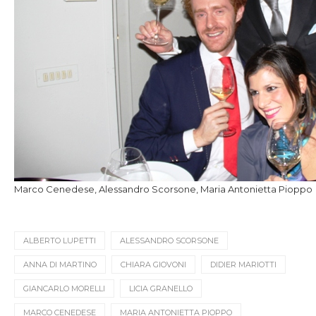
Marco Cenedese, Alessandro Scorsone, Maria Antonietta Pioppo
ALBERTO LUPETTI
ALESSANDRO SCORSONE
ANNA DI MARTINO
CHIARA GIOVONI
DIDIER MARIOTTI
GIANCARLO MORELLI
LICIA GRANELLO
MARCO CENEDESE
MARIA ANTONIETTA PIOPPO