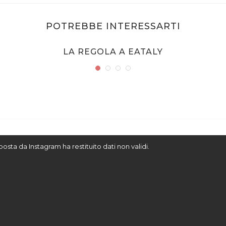
POTREBBE INTERESSARTI
LA REGOLA A EATALY
sposta da Instagram ha restituito dati non validi.