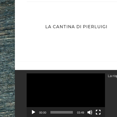
LA CANTINA DI PIERLUIGI
Video
La ri
Player
00:00
03:49