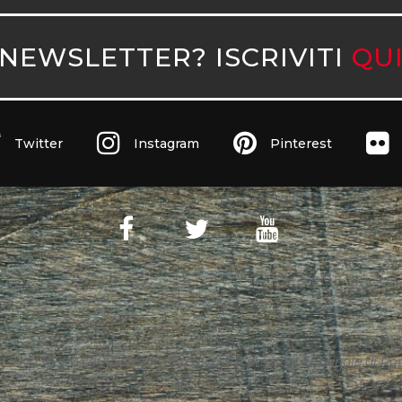
NEWSLETTER? ISCRIVITI
QU
Twitter
Instagram
Pinterest
ita Iva 10890471005 Witaly è registrata presso il Tribunale di Roma 