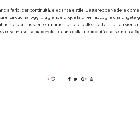
tinuano a farlo, per continuità, eleganza e stile. Basterebbe vedere co
ire. La cucina, oggi più grande di quella di ieri, accoglie una brigata
mente per l’insistente frammentazione delle ricette) ma non viene n
icura una sosta piacevole lontana dalla mediocrità che sembra afflig
0