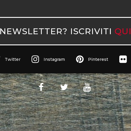
NEWSLETTER? ISCRIVITI
QU
Twitter
Instagram
Pinterest
ita Iva 10890471005 Witaly è registrata presso il Tribunale di Roma 