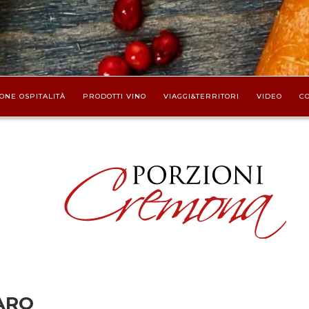
ONE OSPITALITÀ
PRODOTTI VINO
VIAGGI&TERRITORI
VIDEO
CO
ARO