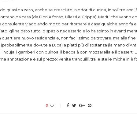
 quasi da zero, anche se cresciuto in odor di cucina, in soli tre anni è
ges lontano da casa (da Don Alfonso, Uliassi e Crippa). Meriti che vanno
 consulente viaggiando molto per ritornare a casa qualche anno fa ed ap
ato, gli ha dato tutto lo spazio necessario e lo ha spinto in avanti me
un quartiere nuovo residenziale, non facilissimo da trovare, ma alla fin
(probabilmente dovute a Luca) a piatti più di sostanza (la mano diAnton
nno all’nduja, i gamberi con quinoa, il baccalà con mozzarella e il desse
a annotazione è sul prezzo: venite tranquilli, tra le stelle michelin è 
0