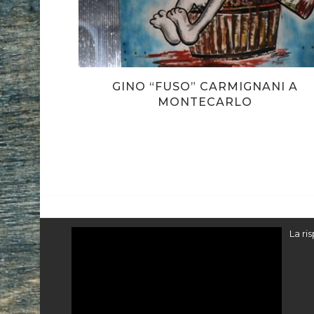
 E CHE
GINO “FUSO” CARMIGNANI A
MONTECARLO
Video
La ri
Player