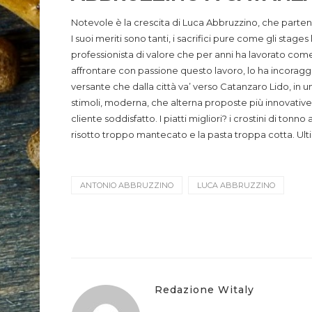
Notevole è la crescita di Luca Abbruzzino, che partendo
I suoi meriti sono tanti, i sacrifici pure come gli sta
professionista di valore che per anni ha lavorato come
affrontare con passione questo lavoro, lo ha incoraggi
versante che dalla città va’ verso Catanzaro Lido, in 
stimoli, moderna, che alterna proposte più innovative 
cliente soddisfatto. I piatti migliori? i crostini di to
risotto troppo mantecato e la pasta troppa cotta. Ultim
ANTONIO ABBRUZZINO
LUCA ABBRUZZINO
Redazione Witaly