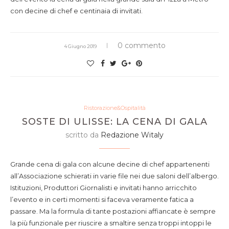
con decine di chef e centinaia di invitati.
0 commento
4 Giugno 2019
Ristorazione&Ospitalità
SOSTE DI ULISSE: LA CENA DI GALA
scritto da
Redazione Witaly
Grande cena di gala con alcune decine di chef appartenenti
all’Associazione schierati in varie file nei due saloni dell’albergo.
Istituzioni, Produttori Giornalisti e invitati hanno arricchito
l’evento e in certi momenti si faceva veramente fatica a
passare. Ma la formula di tante postazioni affiancate è sempre
la più funzionale per riuscire a smaltire senza troppi intoppi le