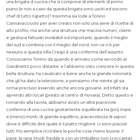
una brigata d cucina che si compone di elementi di primo
piano (e non a caso da questa brigata sono usciti ed escono
chef di tutto rispetto)? Insomma sia lode a Tonino
Cannavacciuolo per aver creato non solo una serie di ricette di
alto profilo, ma anche una struttura che macina numeri, clienti
e gestisce fatturati invidiabili ed importanti, quando il meglio
del sud si combina con il meglio del nord, non ce n’è per
nessuno e questa Villa Crespi è una conferma dell’assunto.
Conosciamo Tonino da quando è arrivato come secondo al
Giardinetto poco distante, e l’abbiamo visto crescere in questa
bella struttura, ha cavalcato e bene anche la grande notorietà
che gli ha dato la televisione, e pensiamo che niente gli sia
ormai precluso essendo anche ancora giovane, ed infatti sta
aprendo altri locali (presto al centro di Novara). Detto questo e
tornando alla tavola, abbiamo avuto un’altra piacevole
conferma di una cucina giustamente equilibrata tra (più) mare
e (meno) monti, di grande equilibrio, piacevolezza di sapori
dove è difficile dire quale è il piatto migliore: ci sono piaciuti
tutti. Più semplice ricordare le poche cose meno buone: il
pane, le rane (molli, fredde e con un timballino non croccante),