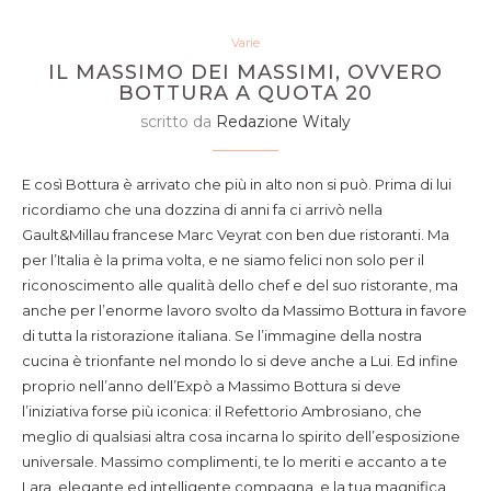
Varie
IL MASSIMO DEI MASSIMI, OVVERO
BOTTURA A QUOTA 20
scritto da
Redazione Witaly
E così Bottura è arrivato che più in alto non si può. Prima di lui
ricordiamo che una dozzina di anni fa ci arrivò nella
Gault&Millau francese Marc Veyrat con ben due ristoranti. Ma
per l’Italia è la prima volta, e ne siamo felici non solo per il
riconoscimento alle qualità dello chef e del suo ristorante, ma
anche per l’enorme lavoro svolto da Massimo Bottura in favore
di tutta la ristorazione italiana. Se l’immagine della nostra
cucina è trionfante nel mondo lo si deve anche a Lui. Ed infine
proprio nell’anno dell’Expò a Massimo Bottura si deve
l’iniziativa forse più iconica: il Refettorio Ambrosiano, che
meglio di qualsiasi altra cosa incarna lo spirito dell’esposizione
universale. Massimo complimenti, te lo meriti e accanto a te
Lara, elegante ed intelligente compagna, e la tua magnifica