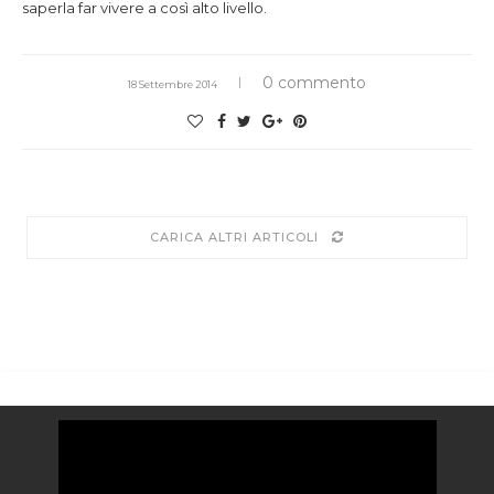
saperla far vivere a così alto livello.
0 commento
18 Settembre 2014
CARICA ALTRI ARTICOLI
Video
Player