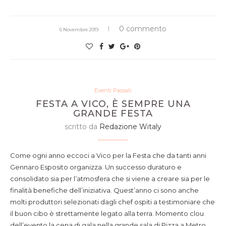
0 commento
6 Novembre 2019
Eventi Passati
FESTA A VICO, È SEMPRE UNA
GRANDE FESTA
scritto da
Redazione Witaly
Come ogni anno eccoci a Vico per la Festa che da tanti anni
Gennaro Esposito organizza. Un successo duraturo e
consolidato sia per l’atmosfera che si viene a creare sia per le
finalità benefiche dell’iniziativa. Quest’anno ci sono anche
molti produttori selezionati dagli chef ospiti a testimoniare che
il buon cibo è strettamente legato alla terra. Momento clou
dell’evento la cena di gala nella grande sala di Pizza a Metro