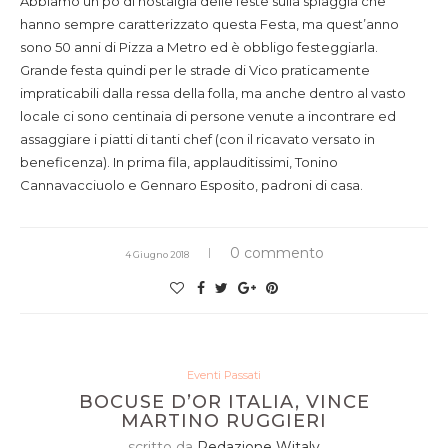
Abbiamo un pò di nostalgia delle feste sulla spiaggia che
hanno sempre caratterizzato questa Festa, ma quest’anno
sono 50 anni di Pizza a Metro ed è obbligo festeggiarla.
Grande festa quindi per le strade di Vico praticamente
impraticabili dalla ressa della folla, ma anche dentro al vasto
locale ci sono centinaia di persone venute a incontrare ed
assaggiare i piatti di tanti chef (con il ricavato versato in
beneficenza). In prima fila, applauditissimi, Tonino
Cannavacciuolo e Gennaro Esposito, padroni di casa.
0 commento
4 Giugno 2018
Eventi Passati
BOCUSE D’OR ITALIA, VINCE
MARTINO RUGGIERI
scritto da
Redazione Witaly