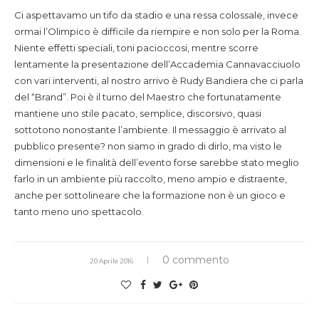
Ci aspettavamo un tifo da stadio e una ressa colossale, invece
ormai l’Olimpico è difficile da riempire e non solo per la Roma.
Niente effetti speciali, toni pacioccosi, mentre scorre
lentamente la presentazione dell’Accademia Cannavacciuolo
con vari interventi, al nostro arrivo è Rudy Bandiera che ci parla
del “Brand”. Poi è il turno del Maestro che fortunatamente
mantiene uno stile pacato, semplice, discorsivo, quasi
sottotono nonostante l’ambiente. Il messaggio è arrivato al
pubblico presente? non siamo in grado di dirlo, ma visto le
dimensioni e le finalità dell’evento forse sarebbe stato meglio
farlo in un ambiente più raccolto, meno ampio e distraente,
anche per sottolineare che la formazione non è un gioco e
tanto meno uno spettacolo.
0 commento
20 Aprile 2016