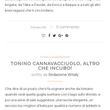
brigata, da Taka a Davide, da Enrico a Beppe e a tutti gli altri
bravi ragazzi che ti circondano.
0 commento
9 Ottobre 2015
Ristorazione&Ospitalità
TONINO CANNAVACCIUOLO, ALTRO
CHE INCUBO!
scritto da
Redazione Witaly
Che dire di un posto che ti fa sognare anche da lontano
quando vedi quella guglia svettare con il lago sullo sfondo, e
poi una serie di sale suggestive, una tavola elegante, un
servizio tra i migliori d’Italia per qualità e numero di addetti e