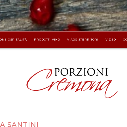
ONE OSPITALITÀ
PRODOTTI VINO
VIAGGI&TERRITORI
VIDEO
CO
A SANTINI