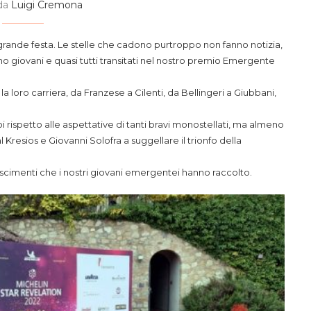
 da
Luigi Cremona
rande festa. Le stelle che cadono purtroppo non fanno notizia,
sono giovani e quasi tutti transitati nel nostro premio Emergente
loro carriera, da Franzese a Cilenti, da Bellingeri a Giubbani,
ispetto alle aspettative di tanti bravi monostellati, ma almeno
Kresios e Giovanni Solofra a suggellare il trionfo della
noscimenti che i nostri giovani emergentei hanno raccolto.