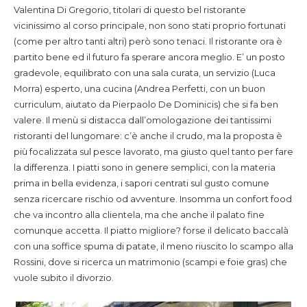
Valentina Di Gregorio, titolari di questo bel ristorante
vicinissimo al corso principale, non sono stati proprio fortunati
(come per altro tanti altri) però sono tenaci. Il ristorante ora è
partito bene ed il futuro fa sperare ancora meglio. E’ un posto
gradevole, equilibrato con una sala curata, un servizio (Luca
Morra) esperto, una cucina (Andrea Perfetti, con un buon
curriculum, aiutato da Pierpaolo De Dominicis) che si fa ben
valere. Il menù si distacca dall’omologazione dei tantissimi
ristoranti del lungomare: c’è anche il crudo, ma la proposta è
più focalizzata sul pesce lavorato, ma giusto quel tanto per fare
la differenza. I piatti sono in genere semplici, con la materia
prima in bella evidenza, i sapori centrati sul gusto comune
senza ricercare rischio od avventure. Insomma un confort food
che va incontro alla clientela, ma che anche il palato fine
comunque accetta. Il piatto migliore? forse il delicato baccalà
con una soffice spuma di patate, il meno riuscito lo scampo alla
Rossini, dove si ricerca un matrimonio (scampi e foie gras) che
vuole subito il divorzio.