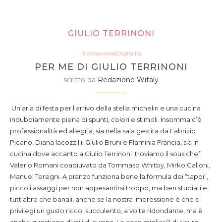
GIULIO TERRINONI
Ristorazione&Ospitalità
PER ME DI GIULIO TERRINONI
scritto da
Redazione Witaly
Un’aria di festa per l’arrivo della stella michelin e una cucina
indubbiamente piena di spunti, colori e stimoli. Insomma c’è
professionalità ed allegria, sia nella sala gestita da Fabrizio
Picano, Diana Iacozzilli, Giulio Bruni e Flaminia Francia, sia in
cucina dove accanto a Giulio Terrinoni troviamo il sous chef
Valerio Romani coadiuvato da Tommaso Whitby, Mirko Galloni,
Manuel Tersigni. A pranzo funziona bene la formula dei “tappi”,
piccoli assaggi per non appesantirsi troppo, ma ben studiati e
tutt’altro che banali, anche se la nostra impressione è che si
privilegi un gusto ricco, succulento, a volte ridondante, ma è