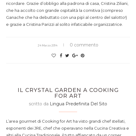
ricordare. Grazie d’obbligo alla padrona di casa, Cristina Ziliani,
che ha accolto con grande ospitalità la comitiva (compreso
Ganache che ha debuttato con una pipì al centro del salotto!)
e grazie a Cristina Parizzi al solito infaticabile organizzatrice.
0 commento
24 Marzo 2014
IL CRYSTAL GARDEN A COOKING
FOR ART
scritto da
Lingua Predefinita Del Sito
L’area gourmet di Cooking for Art ha visto grandi chef stellati,
esponenti dei JRE, chef che operavano nella Cucina Creativa e
altri alla Cucina Tradizionale, il tutto affiancato da un corner