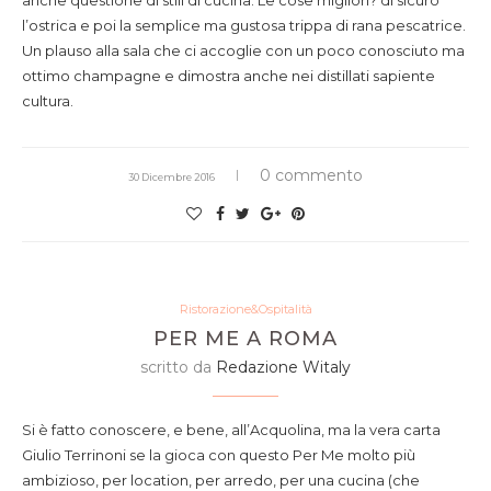
anche questione di stili di cucina. Le cose migliori? di sicuro
l’ostrica e poi la semplice ma gustosa trippa di rana pescatrice.
Un plauso alla sala che ci accoglie con un poco conosciuto ma
ottimo champagne e dimostra anche nei distillati sapiente
cultura.
0 commento
30 Dicembre 2016
Ristorazione&Ospitalità
PER ME A ROMA
scritto da
Redazione Witaly
Si è fatto conoscere, e bene, all’Acquolina, ma la vera carta
Giulio Terrinoni se la gioca con questo Per Me molto più
ambizioso, per location, per arredo, per una cucina (che