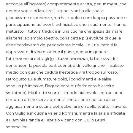
accoglie all’ingresso) completamente a vista, per un menù che
denota voglia di lasciare il segno. Non ha alle spalle
grandissime esperienze, ma ha supplito con doppia passione e
partecipazione ad eventi ed iniziative che sicuramente l’hanno
maturato. Il tutto si traduce in una cucina che spazia dal mare
alla terra, ad ampio spettro, con ricette più evolute di quelle
che ricordavamo del precedente locale. Ed il risultato si fa
apprezzare di sicuro: ottimo il pane, buona in genere
l’attenzione ai dettagli (gli stuzzichini iniziali, la bellezza dei
contenitori, la piccola pasticceria), e di livello anche il risultato
medio con qualche caduta (l’estetica vira troppo sul rosso, il
retrogusto sulle sfumature dolci, i condimenti e le salse
sono un pò invasive, l’ingrediente di riferimento è a volte
sottotono). Ma il tutto scorre in modo piacevole, con un buon
ritmo, un ottimo servizio, con la sensazione che con piccoli
aggiustamenti la cucina potrebbe fare un bello scatto in avanti.
Con Giulio è in cucina Valerio Romani, mentre la sala è affidata
a Flaminia Francia e Fabrizio Picano con Giulio Bruni
sommelier.