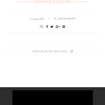
CONTINUA A LEGGERE
0 commento
14 Luglio 2009
CARICA ALTRI ARTICOLI
Video
Player