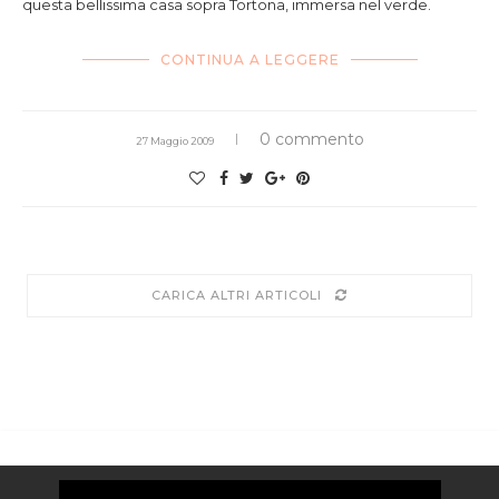
questa bellissima casa sopra Tortona, immersa nel verde.
CONTINUA A LEGGERE
0 commento
27 Maggio 2009
CARICA ALTRI ARTICOLI
Video