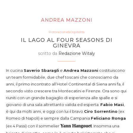
ANDREA MAZZONI
Ristorazione&Ospitalità
IL LAGO AL FOUR SEASONS DI
GINEVRA
scritto da
Redazione Witaly
In cucina
Saverio Sbaragli
e
Andrea Mazzoni
costituiscono
un team formidabile, due chef toscani che conosciamo da
anni, il primo incontrato all’Hotel Continental di Siena anni fa, il
secondo visto crescere tra Montecatini e Firenze. Ora sono qui
riuniti con un grande bagaglio di esperienza alle spalle e si
giovano di una sala altrettanto valida ed esperta:
Fabio Masi
,
è qui da molti anni, e oggi con lui il bravo
Ciro Sorrentino
(ex
Romeo di Napoli) e sempre dalla Campania
Feliciano Ronga
Yann Hangouet
(ex 4 Passi) con il sommelier
. Insomma una