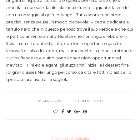
brigata di rispetto, come lo è questo bel ristorante che si
articola in due sale: la blu, classica e francesiggiante, la verde
con un omaggio al golfo di Napoli. Tutto scorre con ritmo
preciso, senza pause, in modo piacevole. Ricette dedicate al
tartufo nero che in questo perioso trova il suo vertice e che qui
è particolamente amato. Ricette che non sfigurerebbero in
Italia in un ristorante stellato, con forse ogni tanto qualche
leziosità o salsa di troppo, ma siamo anche in pieno territorio di
cucina francese e quindi sono concessioni opportune ed
inevitabili. Fini ed eleganti gli stuzzichini iniziali e i dessert finali
(di gran classe). Nel lungo percorso da citare l’ottimo astice, lo
spettacolare risotto, la sogliola.
0 commento
20 Febbraio 2015
Ristorazione&Ospitalità