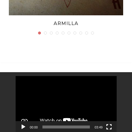
ARMILLA
Video
Player
00:00
03:49