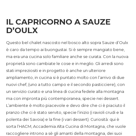
IL CAPRICORNO A SAUZE
D’OULX
Questo bel chalet nascosto nel bosco alto sopra Sauze d’Oulx
è caro da tempo ai buongustai. Si è sempre mangiato bene,
ma era una cucina solo familiare anche se curata. Con la nuova
proprietà sono cambiate le cose e in meglio. Gli arredi sono
stati impreziositi e in progetto è anche un ulteriore
ampliamento, in cucina si è puntato molto con l’arrivo di due
nuovi chef, (uno a tutto campo e il secondo pasticciere), con
un servizio curato e una linea di cucina fedele alla montagna
ma con impronta più contemporanea, specie nei dessert.
L’ambiente è molto piacevole e devo dire che ci è piaciuto il
pranzo che ci è stato servito, specie l’inizio (i ravioli crudi e la
polenta dei Savoia) e la fine (i vari dessert). Curiosità: qui è
sorta l’HACM, Accademia Alta Cucina di Montagna, che vuole
raccogliere introno a sè gli amanti della montagna, dei suoi