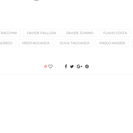
TRACCHINI
DAVIDE PALLUDA
DAVIDE ZUNINO
FLAVIO COSTA
AGRECO
MEDITAGGIASCA
OLIVA TAGGIASCA
PAOLO MASIERI
0