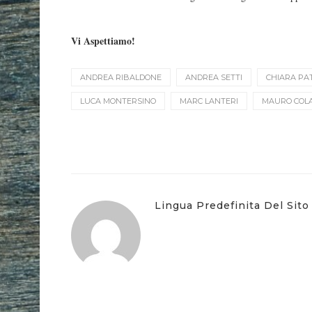
Vi Aspettiamo!
ANDREA RIBALDONE
ANDREA SETTI
CHIARA PA
LUCA MONTERSINO
MARC LANTERI
MAURO COL
Lingua Predefinita Del Sito