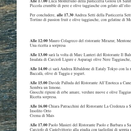
Alle 17.00
Luca Montersino della pasticceria Golosi Di Salut
Piccola crumble di pere e olive taggiasche con gelato all’olio
alle 17.30
Per concludere,
Andrea Setti della Pasticceria Sett
Tortino di passion fruit e olive taggiasche, con gelatine di M
Alle 12:00
Mauro Colagreco del ristorante Mirazur, Mentone
Una ricetta a sorpresa
Alle 13.00
sarà la volta di Marc Lanteri del Ristorante Il Ba
Insalata di Carciofi Ligure e Asparagi olive Nere Taggiasche
Alle 14.00
ci sarà Andrea Ribaldone di Eataly Tokyo con la r
Baccalà, olive di Taggia e yogurt.
Alle 15.00
Davide Palluda del Ristorante All’Enoteca a Canel
Sembra un limone.
Gnocchi ripieni di erbe amare, verdure nuove e olive Taggia
Ricetta sorpresa.
Alle 16.00
Chiara Patracchini del Ristorante La Credenza a S
Insolito Orto
Crema di Mais
Alle 17.00
Paolo Masieri del Ristorante Paolo e Barbara a Sa
Carciofo di Castelvittorio alla giudia con tagliolini di seppia