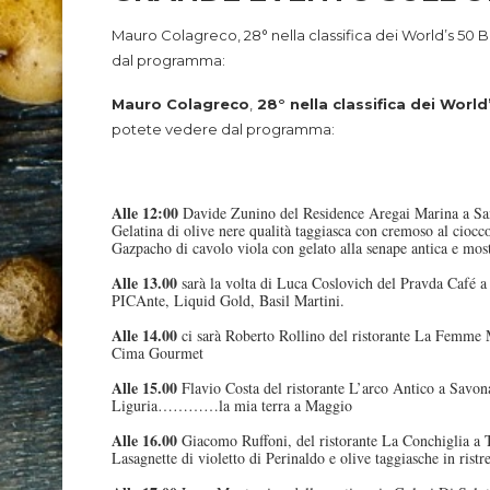
Mauro Colagreco, 28° nella classifica dei World’s 50 
dal programma:
Mauro Colagreco
,
28° nella classifica dei Worl
potete vedere dal programma:
Alle 12:00
Davide Zunino del Residence Aregai Marina a Sant
Gelatina di olive nere qualità taggiasca con cremoso al ciocc
Gazpacho di cavolo viola con gelato alla senape antica e most
Alle 13.00
sarà la volta di Luca Coslovich del Pravda Café a
PICAnte, Liquid Gold, Basil Martini.
Alle 14.00
ci sarà Roberto Rollino del ristorante La Femme 
Cima Gourmet
Alle 15.00
Flavio Costa del ristorante L’arco Antico a Savona
Liguria…………la mia terra a Maggio
Alle 16.00
Giacomo Ruffoni, del ristorante La Conchiglia a T
Lasagnette di violetto di Perinaldo e olive taggiasche in rist