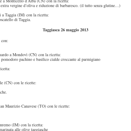
e a Monticello d’Alba (CN) con la ricetta:
 extra vergine d’oliva e riduzione di barbaresco. (il tutto senza glutine…)
i a Taggia (IM) con la ricetta:
oscatello di Taggia.
Taggiasca 26 maggio 2013
 con:
luardo a Mondovì (CN) con la ricetta:
, pomodoro pachino e basilico cialde croccante al parmigiano
icetta:
e (CN) con le ricette:
sche.
an Maurizio Canavese (TO) con le ricette:
nremo (IM) con la ricetta:
 marinata alle olive taggiasche