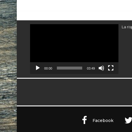
Video
La ri
Player
00:00
03:49
Facebook