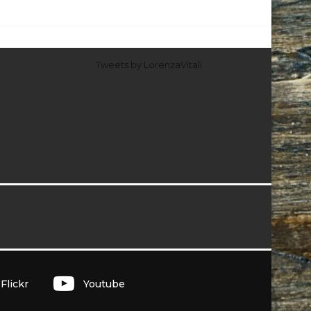
Tweets by LorenzaVitali
I
Flickr
Youtube