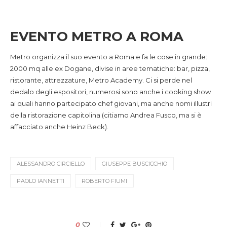
EVENTO METRO A ROMA
Metro organizza il suo evento a Roma e fa le cose in grande:
2000 mq alle ex Dogane, divise in aree tematiche: bar, pizza,
ristorante, attrezzature, Metro Academy. Ci si perde nel
dedalo degli espositori, numerosi sono anche i cooking show
ai quali hanno partecipato chef giovani, ma anche nomi illustri
della ristorazione capitolina (citiamo Andrea Fusco, ma si è
affacciato anche Heinz Beck).
ALESSANDRO CIRCIELLO
GIUSEPPE BUSCICCHIO
PAOLO IANNETTI
ROBERTO FIUMI
0