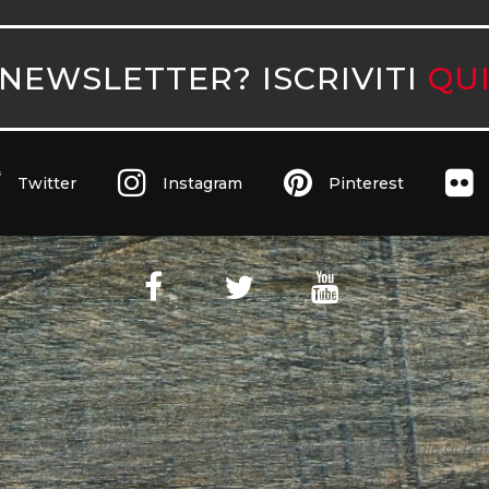
NEWSLETTER? ISCRIVITI
QU
Twitter
Instagram
Pinterest
ita Iva 10890471005 Witaly è registrata presso il Tribunale di Roma 