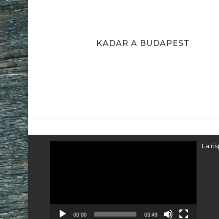
UDAPEST
KADAR A BUDAPEST
Video
La ri
Player
00:00
03:49