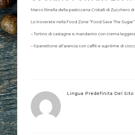
Marco Rinella della pasticceria Cristalli di Zucchero d
Lo troverete nella Food Zone “Food Save The Su
– Tortino di castagne e mandarino con crema leggera 
– Il panettone all’arancia con caffè e suprème di cioc
Lingua Predefinita Del Sito