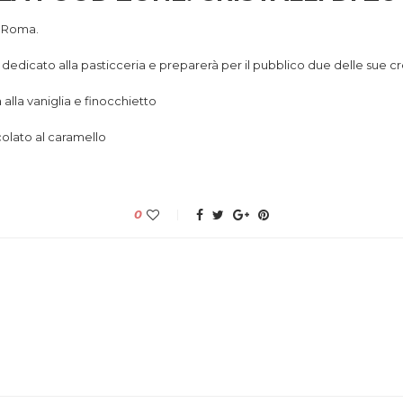
i Roma.
gar” dedicato alla pasticceria e preparerà per il pubblico du
alla vaniglia e finocchietto
colato al caramello
0