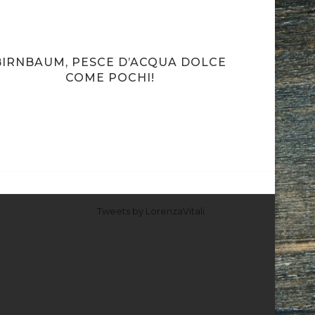
BIRNBAUM, PESCE D’ACQUA DOLCE
COOKIN
COME POCHI!
Z
Tweets by LorenzaVitali