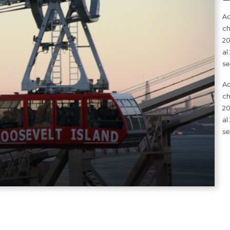
Ac
ch
20
al
se
Ac
ch
20
al
se