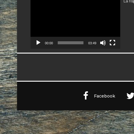
Video
La ri
Player
00:00
03:49
Facebook