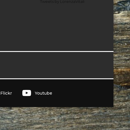
Tweets by LorenzaVitali
I
Flickr
Youtube