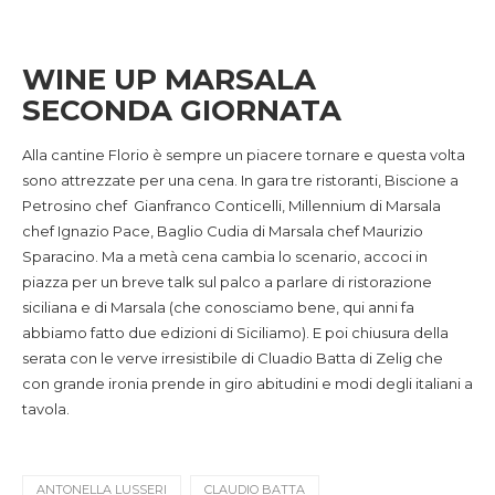
WINE UP MARSALA
SECONDA GIORNATA
Alla cantine Florio è sempre un piacere tornare e questa volta
sono attrezzate per una cena. In gara tre ristoranti, Biscione a
Petrosino chef Gianfranco Conticelli, Millennium di Marsala
chef Ignazio Pace, Baglio Cudia di Marsala chef Maurizio
Sparacino. Ma a metà cena cambia lo scenario, accoci in
piazza per un breve talk sul palco a parlare di ristorazione
siciliana e di Marsala (che conosciamo bene, qui anni fa
abbiamo fatto due edizioni di Siciliamo). E poi chiusura della
serata con le verve irresistibile di Cluadio Batta di Zelig che
con grande ironia prende in giro abitudini e modi degli italiani a
tavola.
ANTONELLA LUSSERI
CLAUDIO BATTA