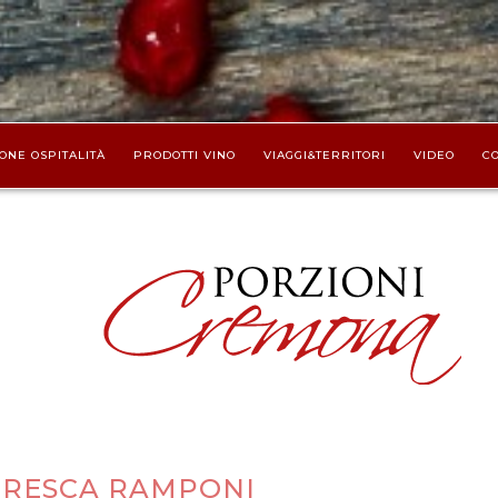
ONE OSPITALITÀ
PRODOTTI VINO
VIAGGI&TERRITORI
VIDEO
CO
 RESCA RAMPONI