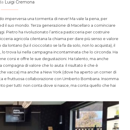
 da
Luigi Cremona
ndo imperversa una tormenta di neve! Ma vale la pena, per
ed il suo mondo. Terza generazione di Macellaro a cominciare
i. Pietro ha rivoluzionato l’antica pasticceria per costruire
ceria agricola cilentana la chiama per dare più senso e valore
a lontano (lui il cioccolato se la fa da solo, non lo acquista), il
a, lo trova lui nella campagna incontaminata che lo circonda. Ha
ene corsi e offre le sue degustazioni. Ha talento, ma anche
compagna di valore che lo aiuta: il risultato è che è
alche vacca) ma anche a New York (dove ha aperto un corner di
data e fruttuosa collaborazione con Umberto Bombana. Insomma
o per tutti: non conta dove si nasce, ma conta quello che hai