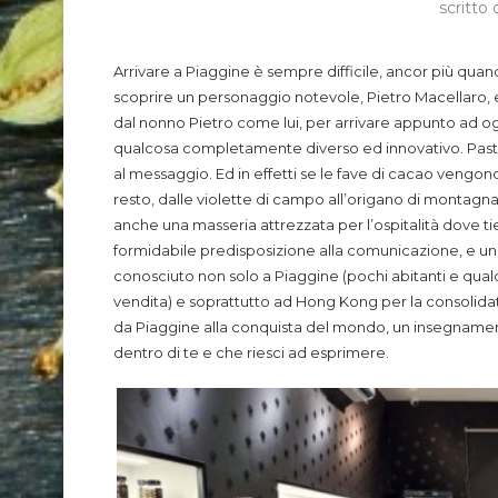
scritto
Arrivare a Piaggine è sempre difficile, ancor più qua
scoprire un personaggio notevole, Pietro Macellaro, 
dal nonno Pietro come lui, per arrivare appunto ad ogg
qualcosa completamente diverso ed innovativo. Pastic
al messaggio. Ed in effetti se le fave di cacao vengono d
resto, dalle violette di campo all’origano di montagn
anche una masseria attrezzata per l’ospitalità dove ti
formidabile predisposizione alla comunicazione, e una 
conosciuto non solo a Piaggine (pochi abitanti e qu
vendita) e soprattutto ad Hong Kong per la consoli
da Piaggine alla conquista del mondo, un insegnament
dentro di te e che riesci ad esprimere.