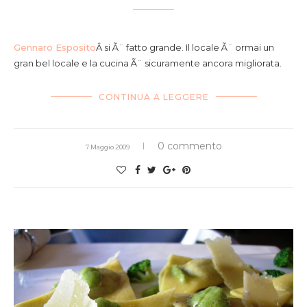
paccheri con carciofi e trippa di baccalÃ
Gennaro Esposito
Â si Ã¨ fatto grande. Il locale Ã¨ ormai un
gran bel locale e la cucina Ã¨ sicuramente ancora migliorata.
CONTINUA A LEGGERE
0 commento
7 Maggio 2009