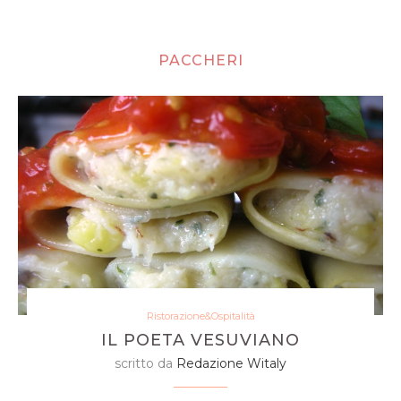
PACCHERI
Ristorazione&Ospitalità
IL POETA VESUVIANO
scritto da
Redazione Witaly
paccheri con baccalÃ mantecato