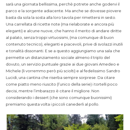
sarà una giornata bellissima, perchè potrete anche godervi il
parco e la sorgente adiacente. Ma anche se dovesse piovere
basta da sola la sosta alla loro tavola per rimettersi in sesto.
Una carrellata di ricette note (ma rielaborate e ancora più
eleganti) e alcune nuove, che hanno il merito di andare diritte
al palato, senza troppi virtuosismi, (ma comunque di buon
contenuto tecnico), eleganti e piacevoli, prive di svolazzi inutili
e tonalità dissonanti. E se a questo aggiungiamo una sala che
permette un distanziamento sociale almeno il triplo del
dovuto, un servizio puntuale grazie ai due giovani Amedeo e
Michele (li vorremmo però più sciolti) e al fedelissimo Sandro
Lucidi, una cantina che riserba sempre sorprese. Da citare
come piatto meno riuscito (l’unico della serie) i tortelli poco
decisi, mentre l’imbarazzo è citare il migliore. Non
considerando i dessert (che sono comunque buonissimi)
premiamo questa volta i piccoli canederli al pollo.