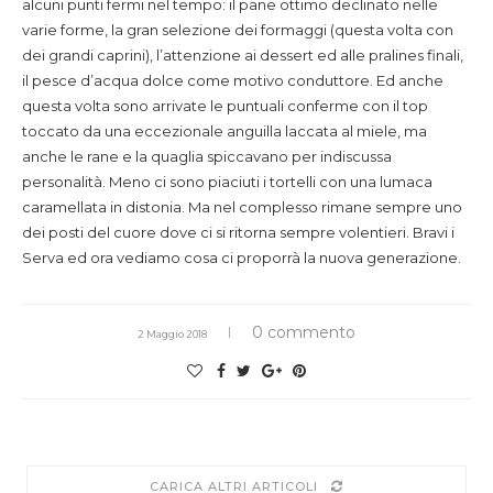
alcuni punti fermi nel tempo: il pane ottimo declinato nelle
varie forme, la gran selezione dei formaggi (questa volta con
dei grandi caprini), l’attenzione ai dessert ed alle pralines finali,
il pesce d’acqua dolce come motivo conduttore. Ed anche
questa volta sono arrivate le puntuali conferme con il top
toccato da una eccezionale anguilla laccata al miele, ma
anche le rane e la quaglia spiccavano per indiscussa
personalità. Meno ci sono piaciuti i tortelli con una lumaca
caramellata in distonia. Ma nel complesso rimane sempre uno
dei posti del cuore dove ci si ritorna sempre volentieri. Bravi i
Serva ed ora vediamo cosa ci proporrà la nuova generazione.
0 commento
2 Maggio 2018
CARICA ALTRI ARTICOLI