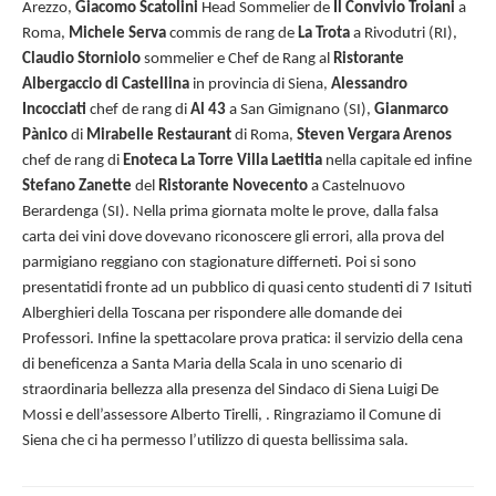
Arezzo,
Giacomo Scatolini
Head Sommelier de
Il Convivio Troiani
a
Roma,
Michele Serva
commis de rang de
La Trota
a Rivodutri (RI),
Claudio Storniolo
sommelier e Chef de Rang al
Ristorante
Albergaccio di Castellina
in provincia di Siena,
Alessandro
Incocciati
chef de rang di
Al 43
a San Gimignano (SI),
Gianmarco
Pànico
di
Mirabelle Restaurant
di Roma,
Steven Vergara Arenos
chef de rang di
Enoteca La Torre Villa Laetitia
nella capitale ed infine
Stefano Zanette
del
Ristorante Novecento
a Castelnuovo
Berardenga (SI). Nella prima giornata molte le prove, dalla falsa
carta dei vini dove dovevano riconoscere gli errori, alla prova del
parmigiano reggiano con stagionature differneti. Poi si sono
presentatidi fronte ad un pubblico di quasi cento studenti di 7 Isituti
Alberghieri della Toscana per rispondere alle domande dei
Professori. Infine la spettacolare prova pratica: il servizio della cena
di beneficenza a Santa Maria della Scala in uno scenario di
straordinaria bellezza alla presenza del Sindaco di Siena Luigi De
Mossi e dell’assessore Alberto Tirelli, . Ringraziamo il Comune di
Siena che ci ha permesso l’utilizzo di questa bellissima sala.