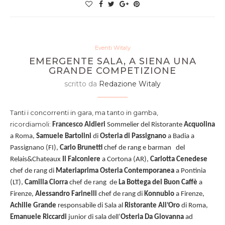
Eventi Witaly
EMERGENTE SALA, A SIENA UNA
GRANDE COMPETIZIONE
scritto da
Redazione Witaly
Tanti i concorrenti in gara, ma tanto in gamba,
ricordiamoli:
Francesco Aldieri
Sommelier del Ristorante
Acquolina
a Roma,
Samuele Bartolini
di
Osteria di Passignano
a Badia a
Passignano (FI),
Carlo Brunetti
chef de rang e barman
del
Relais&Chateaux
Il Falconiere
a Cortona (AR),
Carlotta Cenedese
chef de rang di
Materiaprima Osteria Contemporanea
a Pontinia
(LT),
Camilla Ciorra
chef de rang
de
La Bottega del Buon Caffè
a
Firenze,
Alessandro Farinelli
chef de rang di
Konnubio
a Firenze,
Achille Grande
responsabile di Sala al
Ristorante All’Oro
di Roma,
Emanuele Riccardi
junior di sala dell’
Osteria Da Giovanna
ad