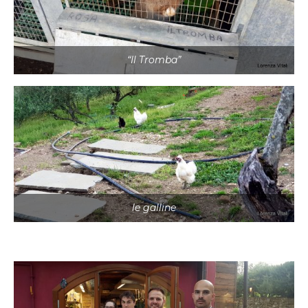
“Il Tromba”
le galline