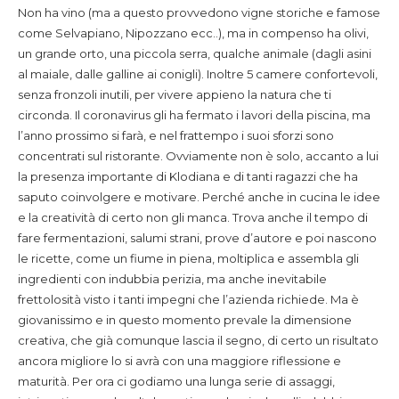
Non ha vino (ma a questo provvedono vigne storiche e famose
come Selvapiano, Nipozzano ecc..), ma in compenso ha olivi,
un grande orto, una piccola serra, qualche animale (dagli asini
al maiale, dalle galline ai conigli). Inoltre 5 camere confortevoli,
senza fronzoli inutili, per vivere appieno la natura che ti
circonda. Il coronavirus gli ha fermato i lavori della piscina, ma
l’anno prossimo si farà, e nel frattempo i suoi sforzi sono
concentrati sul ristorante. Ovviamente non è solo, accanto a lui
la presenza importante di Klodiana e di tanti ragazzi che ha
saputo coinvolgere e motivare. Perché anche in cucina le idee
e la creatività di certo non gli manca. Trova anche il tempo di
fare fermentazioni, salumi strani, prove d’autore e poi nascono
le ricette, come un fiume in piena, moltiplica e assembla gli
ingredienti con indubbia perizia, ma anche inevitabile
frettolosità visto i tanti impegni che l’azienda richiede. Ma è
giovanissimo e in questo momento prevale la dimensione
creativa, che già comunque lascia il segno, di certo un risultato
ancora migliore lo si avrà con una maggiore riflessione e
maturità. Per ora ci godiamo una lunga serie di assaggi,