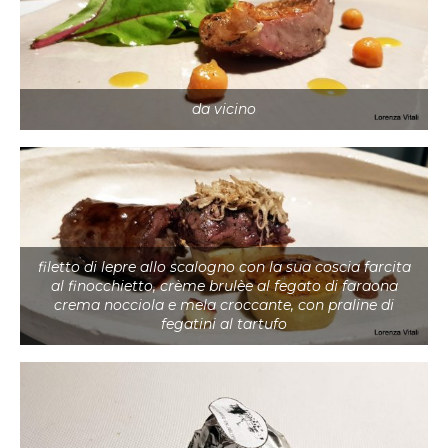
da vicino
filetto di lepre allo scalogno con la sua coscia farcita
al finocchietto, crème brulèe al fegato di faraona
crema nocciola e mela croccante, con praline di
fegatini al tartufo