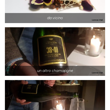
da vicino
un altro chamapgne