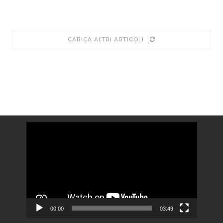
CARICA ALTRI ARTICOLI
Video
Player
00:00
03:49