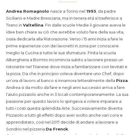
Andrea Romagnolo
nasce a Torino nel
1993
, da padre
Siciliano e Madre Bresciana, ma in tenera etá si trasferisce a
Tirano in
Valtellina
. Fin dalle scuole Medie il giovane aveva le
idee ben chiare su ciò che avrebbe voluto fare della sua vita,
ossia dedicarla alla Ristorazione. Verso i 15 anni inizia a fare le
prime esperienze con dei lavoretti in zona per conoscere
meglio la Cucina e tutte le sue sfumature. Finita la scuola
Alberghiera a Bormio incomincia subito a lavorare presso un
ristorante nel Tiranese dove inizia a familiarizzare con lievitati e
la pizza. Da che in principio voleva diventare uno Chef, dopo
un’ora di lavoro al banco si innamora letteralmente della
Pizza
.
Andrea si da molto da fare e negli anni successivi arriva a fare
l’aiuto pizzaiolo anche in 3 locali contemporaneamente. La sua
passione per questo lavoro lo spingeva a volere imparare a
tutti i costi questa splendida Arte. Successivamente diventa
Pizzaiolo a tutti gli effetti dopo aver svolto anche vari corsi e
apprendistato, così nel 2017 decide di andare a lavorare a
Sondrio nel pizzeria
Da Frenck
.