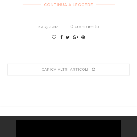
CONTINUA A LEGGERE
0 commento
23 Luglio 2012
CARICA ALTRI ARTICOLI
Video
Player