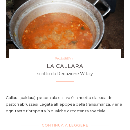
Prodotti&Vini
LA CALLARA
scritto da
Redazione Witaly
la pecora alla callara
Callara (caldaia): pecora ala callara è la ricetta classica dei
pastori abruzzesi. Legata all’ epopea della transumanza, viene
ogni tanto riproposta in qualche circostanza speciale.
CONTINUA A LEGGERE