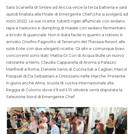
Sara Scarsella di Sintesi ad Ariccia vince la terza batteria e sarà
quindi finalista alla FInale di Emergente Chef (che si svolgerà ad
inizio 2022). Le sue ricette: tubetti rigati affumicati con sedano
rapa e nasturzio e dumpling di maiale con sedano fermentato
e brodo di guanciale. Non è stata facile in quanto a ridosso è
arrivato Onofrio Pagnotto di Tenerumi del Therasia Resort alle
isole Eolie con due eleganti ricette. Gli altri e comunque bravi
concorrenti sono stati: Mattia Di Cori di Acqua Bulle un nuovo
ristorante a Nemi, Claudia Capparella di Aroma a Palazzo
Manfredi a Roma, Daniele Senis di Cucina Eat a Cagliari, Maicol
Pasquali di Da Sebastiani a Ortezzano nelle Marche. Presente
in giuria anche Alma, scuola di cucina internazionale alla
Reggia di Colorno dove il 9 ed il 10 ottobre verrà disputata la
Selezione Nord di Emergente Chef.