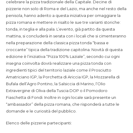
celebrare la pizza tradizionale della Capitale. Decine di
pizzerie non solo di Roma e del Lazio, ma anche nel resto della
penisola, hanno aderito a questa iniziativa per omaggiare la
pizza romana e mettere in risalto le sue tre varianti storiche:
tonda, in teglia e alla pala. L’evento, già partito da questa
mattina, si concluderà in serata con i locali che si cimenteranno
nella preparazione della classica pizza tonda “bassa e
croccante” tipica della tradizione capitolina. Novità di questa
edizione è l’iniziativa “Pizza 100% Laziale”, secondo cui ogni
insegna coinvolta dovrà realizzare una pizza tonda con
ingredienti tipici del territorio laziale come il Prosciutto
Amatriciano IGP, la Porchetta di Ariccia IGP, la Mozzarella di
Bufala dell’Agro Pontino, la Salsiccia di Marino, l’Olio
Extravergine di Oliva della Tuscia DOP o il Pomodoro
Fiaschetta di Fondi. Inoltre in ogni locale sarà presente un
“ambassador” della pizza romana, che risponderà a tutte le
domande e le curiosità del pubblico.
Elenco delle pizzerie partecipanti: