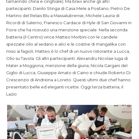
tamarindo china e cinghiale). Ma bravi anche gli altri
partecipanti: Danilo Stinga di Casa Mele a Positano, Pietro De
Martino del Relais Blu a Massalubrense, Michele Lauria di
Ricordi di Salerno, Franesco Cardace di Hyle di San Giovanni in
Fiore che ha ricevuto una menzione speciale. Nella seconda
batteria (il Centro) vince Matteo Morbini con le candele
spezzate olio al sedano e alici e le costine di mangalika con
miso ai fagioli. Matteo è lo chef di un nuovo ristorante a Lucca,
Olio su Tavola. Gli altri partecipanti: Alexandru Nicolae Iuga di
Mater a Moggiona, menzione della giuria, Nicola Gargani del
Giglio di Lucca, Giuseppe Amato di Caino e chiude Roberto Di
Crescenzio di Andreina a Loreto. Questi ultimi due chef hanno
presentato belle ed eleganti ricette. Oggi terza batteria, il
Lazio