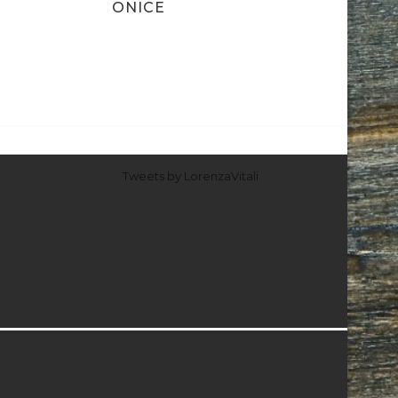
ONICE
Tweets by LorenzaVitali
I