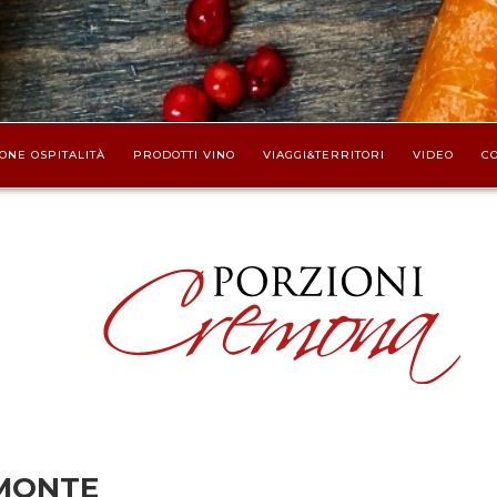
ONE OSPITALITÀ
PRODOTTI VINO
VIAGGI&TERRITORI
VIDEO
CO
 MONTE