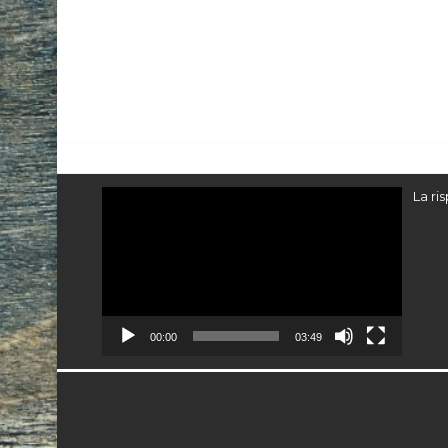
Video
La ri
Player
00:00
03:49