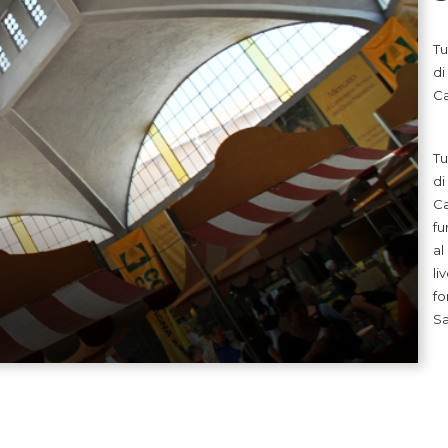
Tu
di
Ca
Tu
di
Ca
fu
al
li
fo
Sa