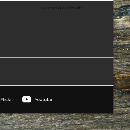
Tweets by LorenzaVitali
I
Flickr
Youtube