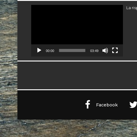
Video
La ri
Player
00:00
03:49
Facebook